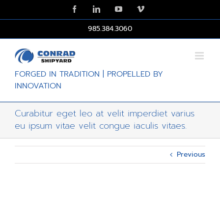
Skip
Facebook
LinkedIn
YouTube
Vimeo
to
content
985.384.3060
FORGED IN TRADITION | PROPELLED BY
INNOVATION
Curabitur eget leo at velit imperdiet varius
eu ipsum vitae velit congue iaculis vitaes.
Previous
Curabitur eget leo at velit imperdiet varius
eu ipsum vitae velit congue iaculis vitaes.