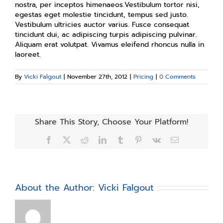
nostra, per inceptos himenaeos.Vestibulum tortor nisi,
egestas eget molestie tincidunt, tempus sed justo.
Vestibulum ultricies auctor varius. Fusce consequat
tincidunt dui, ac adipiscing turpis adipiscing pulvinar.
Aliquam erat volutpat. Vivamus eleifend rhoncus nulla in
laoreet.
By
Vicki Falgout
|
November 27th, 2012
|
Pricing
|
0 Comments
Share This Story, Choose Your Platform!
Facebook
X
Reddit
LinkedIn
Tumblr
Pinterest
Vk
Email
About the Author:
Vicki Falgout