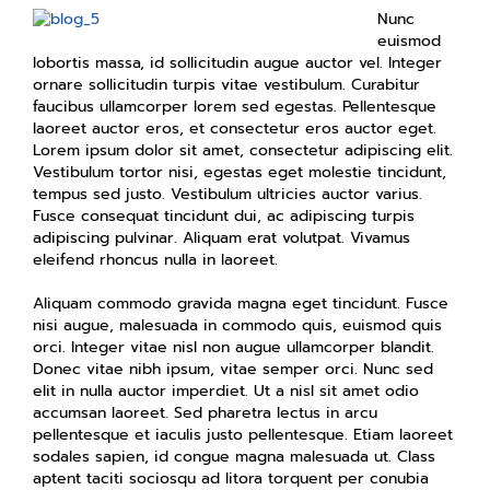
Nunc
euismod
lobortis massa, id sollicitudin augue auctor vel. Integer
ornare sollicitudin turpis vitae vestibulum. Curabitur
faucibus ullamcorper lorem sed egestas. Pellentesque
laoreet auctor eros, et consectetur eros auctor eget.
Lorem ipsum dolor sit amet, consectetur adipiscing elit.
Vestibulum tortor nisi, egestas eget molestie tincidunt,
tempus sed justo. Vestibulum ultricies auctor varius.
Fusce consequat tincidunt dui, ac adipiscing turpis
adipiscing pulvinar. Aliquam erat volutpat. Vivamus
eleifend rhoncus nulla in laoreet.
Aliquam commodo gravida magna eget tincidunt. Fusce
nisi augue, malesuada in commodo quis, euismod quis
orci. Integer vitae nisl non augue ullamcorper blandit.
Donec vitae nibh ipsum, vitae semper orci. Nunc sed
elit in nulla auctor imperdiet. Ut a nisl sit amet odio
accumsan laoreet. Sed pharetra lectus in arcu
pellentesque et iaculis justo pellentesque. Etiam laoreet
sodales sapien, id congue magna malesuada ut. Class
aptent taciti sociosqu ad litora torquent per conubia